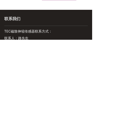
联系我们
TEC磁致伸缩传感器联系方式：
联系人：路先生
销售热线：13291888100 13584955175
邮箱：lushaokuan@jingyitech.com
上海办事处地址：上海市宝山区友谊路323号
苏州办事处地址：江苏省苏州市昆山市萧林东路
5018号
技术支持：13115711470
总部地址：杭州市余杭区文一西路998号海创园
公司主营：磁致伸缩位移传感，磁致伸缩液位传感器