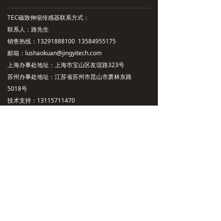
TEC磁致伸缩传感器联系方式：
联系人：路先生
销售热线：13291888100 13584955175
邮箱：lushaokuan@jingyitech.com
上海办事处地址：上海市宝山区友谊路323号
苏州办事处地址：江苏省苏州市昆山市萧林东路
5018号
技术支持：13115711470
总部地址：杭州市余杭区文一西路998号海创园
公司主营：磁致伸缩位移传感，磁致伸缩液位传感器
扫一扫，加好友
沪ICP备2023022624号-1