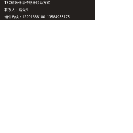
TEC磁致伸缩传感器联系方式：
联系人：路先生
销售热线：13291888100 13584955175
邮箱：lushaokuan@jingyitech.com
上海办事处地址：上海市宝山区友谊路323号
苏州办事处地址：江苏省苏州市昆山市萧林东路
5018号
技术支持：13115711470
总部地址：杭州市余杭区文一西路998号海创园
公司主营：磁致伸缩位移传感，磁致伸缩液位传感器
扫一扫，加好友
沪ICP备2023022624号-1