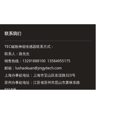
联系我们
TEC磁致伸缩传感器联系方式：
联系人：路先生
销售热线：13291888100 13584955175
邮箱：lushaokuan@jingyitech.com
上海办事处地址：上海市宝山区友谊路323号
苏州办事处地址：江苏省苏州市昆山市萧林东路
5018号
技术支持：13115711470
总部地址：杭州市余杭区文一西路998号海创园
公司主营：磁致伸缩位移传感，磁致伸缩液位传感器