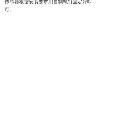
传感器根据安装要求用自制螺钉固定好即
可。
联系我们
TEC磁致伸缩传感器联系方式：
联系人：路先生
销售热线：13291888100 13584955175
邮箱：lushaokuan@jingyitech.com
上海办事处地址：上海市宝山区友谊路323号
苏州办事处地址：江苏省苏州市昆山市萧林东路
5018号
技术支持：13115711470
总部地址：杭州市余杭区文一西路998号海创园
公司主营：磁致伸缩位移传感，磁致伸缩液位传感器