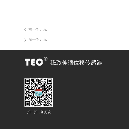
前一个：
无
ꄴ
后一个：
无
ꄲ
磁致伸缩位移传感器
扫一扫，加好友