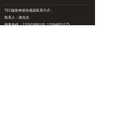
TEC磁致伸缩传感器联系方式：
联系人：路先生
销售热线：13291888100 13584955175
邮箱：lushaokuan@jingyitech.com
上海办事处地址：上海市宝山区友谊路323号
苏州办事处地址：江苏省苏州市昆山市萧林东路
5018号
技术支持：13115711470
总部地址：杭州市余杭区文一西路998号海创园
公司主营：磁致伸缩位移传感，磁致伸缩液位传感器
扫一扫，加好友
沪ICP备2023022624号-1