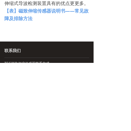
伸缩式导波检测装置具有的优点更更多。
【表】磁致伸缩传感器说明书——常见故
障及排除方法
联系我们
TEC磁致伸缩传感器联系方式：
联系人：路先生
销售热线：13291888100 13584955175
邮箱：lushaokuan@jingyitech.com
上海办事处地址：上海市宝山区友谊路323号
苏州办事处地址：江苏省苏州市昆山市萧林东路
5018号
技术支持：13115711470
总部地址：杭州市余杭区文一西路998号海创园
公司主营：磁致伸缩位移传感，磁致伸缩液位传感器