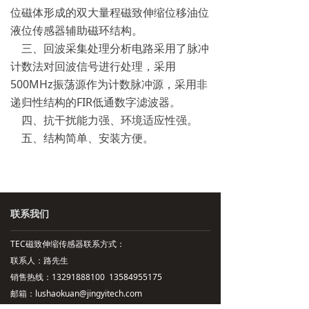
位磁体形成的双大量程磁致伸缩位移油位
液位传感器辅助磁环结构。
三、回波采集处理分析电路采用了脉冲
计数法对回波信号进行处理，采用
500MHz振荡源作为计数脉冲源，采用非
递归性结构的FIR低通数字滤波器。
四、抗干扰能力强、环境适应性强。
五、结构简单、安装方便。
联系我们
TEC磁致伸缩传感器联系方式：
联系人：路先生
销售热线：13291888100 13584955175
邮箱：lushaokuan@jingyitech.com