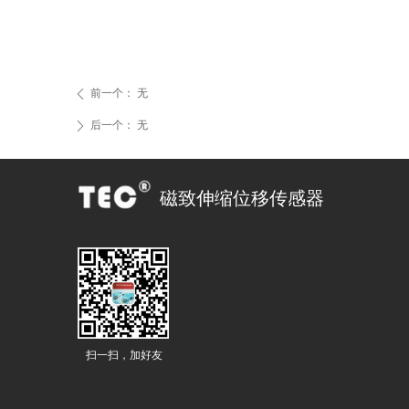
前一个：
无
ꄴ
后一个：
无
ꄲ
磁致伸缩位移传感器
扫一扫，加好友