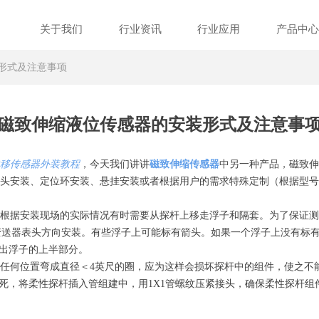
关于我们
行业资讯
行业应用
产品中
形式及注意事项
磁致伸缩液位传感器的安装形式及注意事
移传感器外装教程
，今天我们讲讲
磁致伸缩传感器
中另一种产品，磁致伸
头安装、定位环安装、悬挂安装或者根据用户的需求特殊定制（根据型号
根据安装现场的实际情况有时需要从探杆上移走浮子和隔套。为了保证测
表投入式液位计向变送器表头方向安装。有些浮子上可能标有箭头。如果一个浮子上
出浮子的上半部分。
何位置弯成直径＜4英尺的圈，应为这样会损坏探杆中的组件，使之不能
死，将柔性探杆插入管组建中，用1X1管螺纹压紧接头，确保柔性探杆组